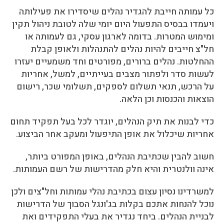
כל עמותה חייבת להגדיר נהלים שיסדירו את פעילותה
ויעמדו בבסיס התפעול היום יומי שלה לטובת ניהול תקין
ומימוש המטרות. בדומה לארגון עסקי, גם לעמותה או
חל"צ חייבים להיות נהלים להתנהלות ולאופן קבלת
ההחלטות. נהלים ברורים, מפורטים וחד משמעיים יעזרו
לעשות סדר ולפתור מצבים בעייתיים, למשל, אחריות
על הרכש, תנאי תשלום לספקים, תשלומי שכר, רישום
הוצאות והכנסות וכן הלאה.
כדי לבנות את תיק הנהלים, יוגדר לכל בעל תפקיד תחום
אחריות שיכלול את אופן התיפעול ומעקב אחר הביצוע.
חשוב להבין שכתיבת הנהלים, באופן המפורט ביותר,
אינה וולנטרית והיא חלק מהדרישות של רשם העמותות.
למשרדינו נסיון עצום בכתיבת נהלי עמותות וחל"צים ולכן
נוכל להנחות אתכם בקלות בג'ונגל הסבוך של הדרישות
לבניית הנהלים. ביחד נגדיר את בעלי התפקידים ואת