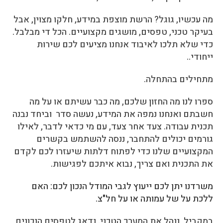
מה עכשיו, גוגל? הרשת מוצפת במידע, חלקו מצוין, אבל
בעיקר טכני, טפסים, מושגים מקצועיים. הכל די מבלבל.
כדי שלא תלכו לאיבוד אנחנו מציעים לכם שירות
ייחודי..
מתחילים בהתחלה.
ספרו לנו מה החזון שלכם, מה כבר עשיתם או על מה
חשבתם ואנחנו נמפה את המידע, נעשה סדר וביחד נבנה
תכנית עבודה. צעד אחר צעד, עם מי כדאי לדבר, לאילו
גורמים יכולים להתחבר, ננסה להשתמש בקשרים
המקצועיים שלנו כדי לפתוח דלתות שיעזרו לכם לקדם
את התכנית ואם צריך, נבוא איתכם לפגישות.
משרדנו יתן לכם ייעוץ לגבי המודל הנכון לכם: האם
ללכת על של עמותה או על חל"צ.
במקביל, ננהל את המערך הטכני. נדאג לטפסים הנכונים,