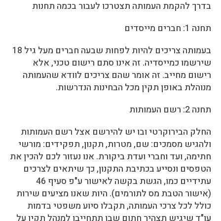
בדרך להקמת העמותה תצטרכו לעבור בכמה תחנות
תחנה 1: חברים מייסדים
בעמותה צריכים להיות לפחות שבעה חברים מעל גיל 18
שירשמו כמייסדיה. זה אינו סתם רישום טכני, אלא
רישום מחייב. זה אומר שהם צריכים לוודא שהעמותה
מנוהלת באופן תקין מכל הבחינות הנדרשות.
תחנה 2: רשם העמותות
החלק הבירוקרטי ובו יש להירשם אצל רשם העמותות
ולהגיש מסמכים: שם, מטרות, תקנון, תפקידים: מורשי
חתימה, ועד וחברי ועדת ביקורת. אנו נעזור לכם להכין את
הטפסים ונסייע בכתיבת התקנון, כך שיתאים לצרכים
עתידיים כמו, הגשת בקשה לאישור ע"פ סעיף 46
(אישור הטבת מס לתורמים). היות שאנו מציעים שירות
כולל לכל צרכי העמותה, תקבלו סיוע משפטי בדמות
עו"ד שיגיש תצהיר חתום שבו תתחייבו למנהל תקין על