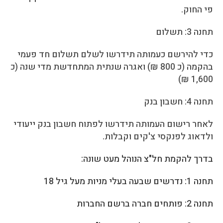
פי החוק.
תחנה 3: תשלום
כדי להירשם כעמותה תידרשו לשלם תשלום חד פעמי
בהקמה (כ 800 ₪) ואגרה שנתית המתחדשת מדי שנה (כ
1,600 ₪)
תחנה 4: חשבון בנק
לאחר רישום העמותה תידרשו לפתוח חשבון בנק ייעודי
ולדאוג לפנקסי צ'קים וקבלות.
בדרך להקמת חל"צ הנוהל מעט שונה:
תחנה 1: נדרשים שבעה בעלי מניות מעל גיל 18
תחנה 2: פותחים חברה ברשם החברות